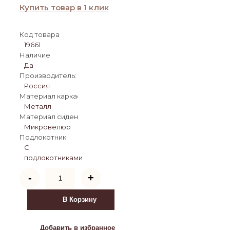
Купить товар в 1 клик
Код товара
19661
Наличие
Да
Производитель:
Россия
Материал каркаса:
Металл
Материал сиденья:
Микровелюр
Подлокотник:
С
подлокотниками
Количество
-
+
товара
Стул
DikLine
В Корзину
252
поворотный,
B28
Добавить в избранное