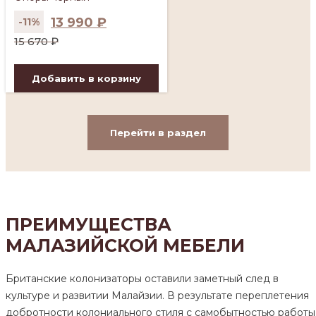
13 990
₽
-11%
Первоначальная
Текущая
15 670
₽
цена
цена:
составляла
13
Добавить в корзину
15
990 ₽.
670 ₽.
Перейти в раздел
ПРЕИМУЩЕСТВА
МАЛАЗИЙСКОЙ МЕБЕЛИ
Британские колонизаторы оставили заметный след в
культуре и развитии Малайзии. В результате переплетения
добротности колониального стиля с самобытностью работы