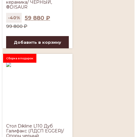
керамика/ ЧЕРНЫЙ,
®DISAUR
59 880
₽
-40%
Первоначальная
Текущая
99 800
₽
цена
цена:
составляла
59
Добавить в корзину
99
880 ₽.
800 ₽.
Сборка в подарок
Стол Dikline L110 Дуб
Галифакс (ЛДСП EGGER)/
Опоры черный