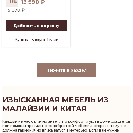
13 990
₽
-11%
Первоначальная
Текущая
15 670
₽
цена
цена:
составляла
13
Добавить в корзину
15
990 ₽.
670 ₽.
Купить товар в 1 клик
Перейти в раздел
ИЗЫСКАННАЯ МЕБЕЛЬ ИЗ
МАЛАЙЗИИ И КИТАЯ
Каждый из нас отлично знает, что комфорт и уют в доме создается
при помощи правильно подобранной мебели, которая к тому же
должна гармонично вписываться в интерьер. Если вам нужны