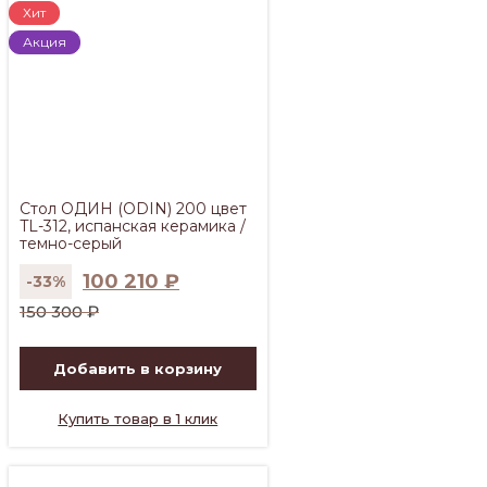
Хит
Акция
Стол ОДИН (ODIN) 200 цвет
TL-312, испанская керамика /
темно-серый
100 210
₽
-33%
Первоначальная
Текущая
150 300
₽
цена
цена:
составляла
100
Добавить в корзину
150
210 ₽.
300 ₽.
Купить товар в 1 клик