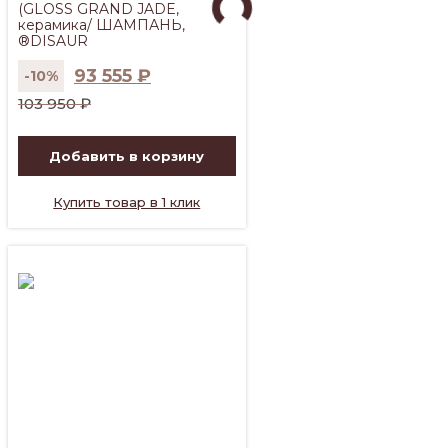
(GLOSS GRAND JADE,
керамика/ ШАМПАНЬ,
®DISAUR
93 555
₽
-10%
Первоначальная
Текущая
103 950
₽
цена
цена:
составляла
93
Добавить в корзину
103
555 ₽.
950 ₽.
Купить товар в 1 клик