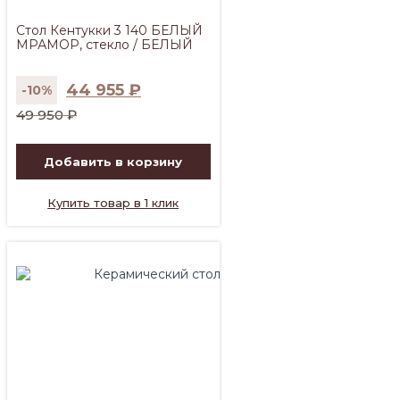
Стол Кентукки 3 140 БЕЛЫЙ
МРАМОР, стекло / БЕЛЫЙ
44 955
₽
-10%
Первоначальная
Текущая
49 950
₽
цена
цена:
составляла
44
Добавить в корзину
49
955 ₽.
950 ₽.
Купить товар в 1 клик