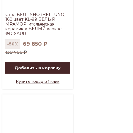
Стол БЕЛЛУНО (BELLUNO)
160 цвет KL-99 БЕЛЫЙ
МРАМОР, итальянская
керамика/ БЕЛЫЙ каркас,
®DISAUR
69 850
₽
-50%
Первоначальная
Текущая
139 700
₽
цена
цена:
составляла
69
Добавить в корзину
139
850 ₽.
700 ₽.
Купить товар в 1 клик