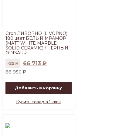
Стол ЛИВОРНО (LIVORNO)
180 цвет БЕЛЫЙ МРАМОР
(MATT WHITE MARBLE
SOLID CERAMIC) / ЧЕРНЫЙ,
®DISAUR
66 713
₽
-25%
Первоначальная
Текущая
88 950
₽
цена
цена:
составляла
66
Добавить в корзину
88
713 ₽.
950 ₽.
Купить товар в 1 клик