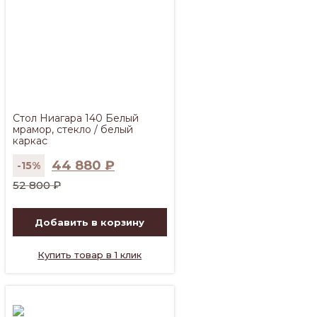
Стол Ниагара 140 Белый
мрамор, стекло / белый
каркас
44 880
₽
-15%
Первоначальная
Текущая
52 800
₽
цена
цена:
составляла
44
Добавить в корзину
52
880 ₽.
800 ₽.
Купить товар в 1 клик