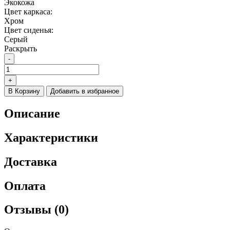
Экокожа
Цвет каркаса:
Хром
Цвет сиденья:
Серый
Раскрыть
-
Количество
товара
+
Барный
В Корзину
Добавить в избранное
стул
Porch
Описание
серый
/
хром
Характеристики
Доставка
Оплата
Отзывы (0)