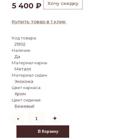
Хочу скидку
5 400
₽
Купить товар в 1 клик
Код товара
21902
Наличие
Да
Материал каркаса:
Металл
Материал сиденья:
Экокожа
Цвет каркаса:
Хром
Цвет сиденья:
Бежевый
Количество
-
+
товара
Барный
стул
В Корзину
Porch