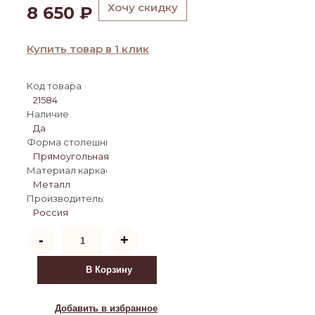
Хочу скидку
8 650
₽
Купить товар в 1 клик
Код товара
21584
Наличие
Да
Форма столешницы:
Прямоугольная
Материал каркаса:
Металл
Производитель:
Россия
Количество
-
+
товара
Барная
стойка
В Корзину
Дилан
Лофт
120х50х110
Добавить в избранное