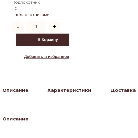
Подлокотник:
С
подлокотниками
Количество
-
+
товара
Стул
Венский
В Корзину
твердый
дуги
внутрь
Добавить в избранное
(светлый
тон)
Описание
Характеристики
Доставка
Описание