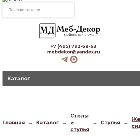
Поиск
товаров
+7 (495) 792-68-63
mebdekor@yandex.ru
Каталог
Столы
Же
Главная
→
Каталог
→
и
→
Стулья
→
си
стулья