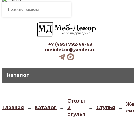
Поиск
товаров
+7 (495) 792-68-63
mebdekor@yandex.ru
Каталог
Столы
Же
Главная
→
Каталог
→
и
→
Стулья
→
си
стулья