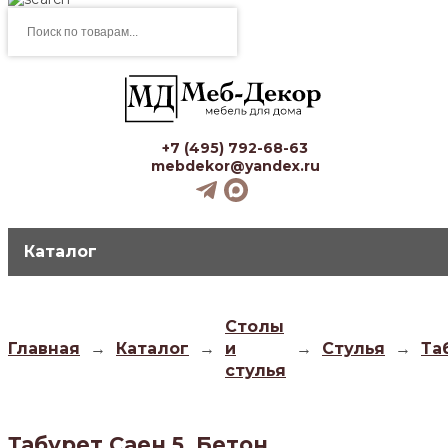
Поиск
товаров
+7 (495) 792-68-63
mebdekor@yandex.ru
Каталог
Столы
Главная
→
Каталог
→
и
→
Стулья
→
Та
стулья
Табурет Саен 5, Бетон