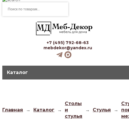
Поиск
товаров
+7 (495) 792-68-63
mebdekor@yandex.ru
Каталог
Столы
Ст
Главная
→
Каталог
→
и
→
Стулья
→
по
стулья
ме