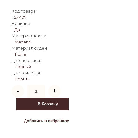
Код товара
24407
Наличие
Да
Материал каркаса:
Металл
Материал сиденья:
Ткань
Цвет каркаса:
Черный
Цвет сиденья:
Серый
Количество
-
+
товара
Стул
на
В Корзину
металлокаркасе
Avian
вращающийся
Добавить в избранное
темно-
серый
/