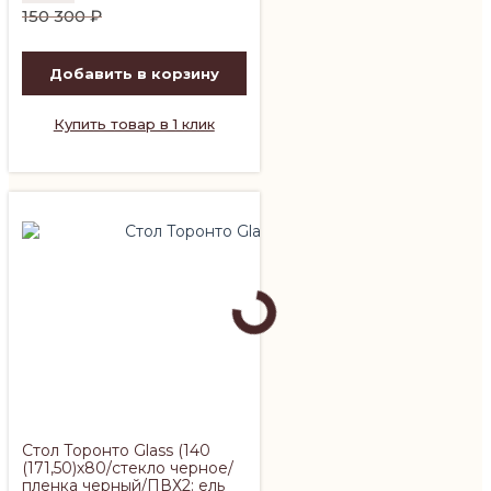
Первоначальная
Текущая
150 300
₽
цена
цена:
составляла
100
Добавить в корзину
150
210 ₽.
300 ₽.
Купить товар в 1 клик
Стол Торонто Glass (140
(171,50)х80/стекло черное/
пленка черный/ПВХ2: ель