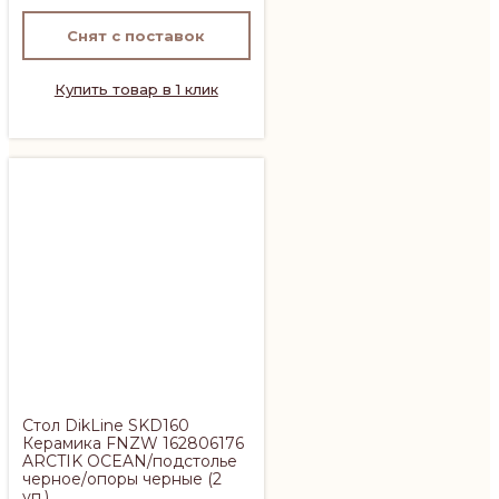
Снят с поставок
Купить товар в 1 клик
Стол DikLine SKD160
Керамика FNZW 162806176
ARCTIK OCEAN/подстолье
черное/опоры черные (2
уп.)