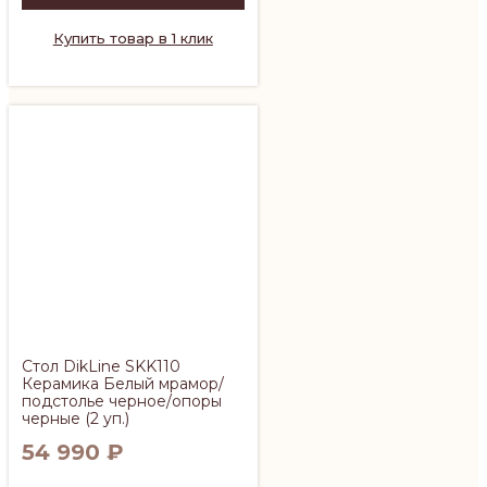
Купить товар в 1 клик
Стол DikLine SKK110
Керамика Белый мрамор/
подстолье черное/опоры
черные (2 уп.)
54 990
₽