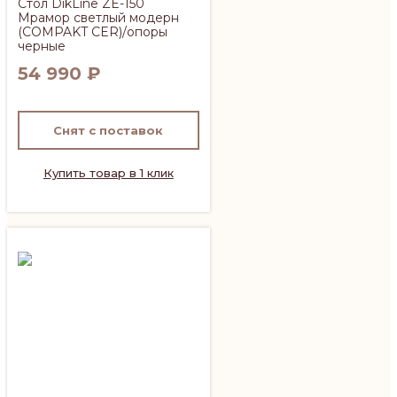
Стол DikLine ZE-150
Мрамор светлый модерн
(COMPAKT CER)/опоры
черные
54 990
₽
Снят с поставок
Купить товар в 1 клик