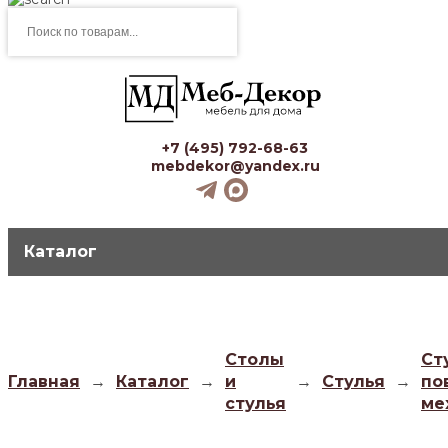
Поиск
товаров
+7 (495) 792-68-63
mebdekor@yandex.ru
Каталог
Столы
Ст
Главная
→
Каталог
→
и
→
Стулья
→
по
стулья
ме