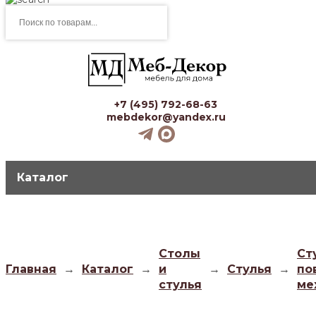
Поиск
товаров
+7 (495) 792-68-63
mebdekor@yandex.ru
Каталог
Столы
Ст
Главная
→
Каталог
→
и
→
Стулья
→
по
стулья
ме