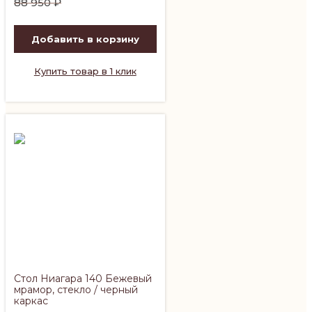
88 950
₽
цена
цена:
составляла
66
Добавить в корзину
88
713 ₽.
950 ₽.
Купить товар в 1 клик
Стол Ниагара 140 Бежевый
мрамор, стекло / черный
каркас