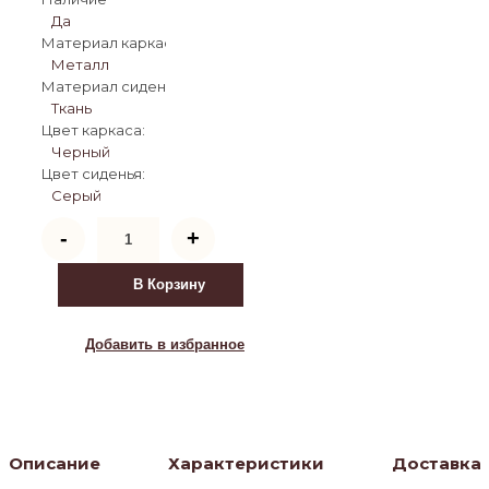
Да
Материал каркаса:
Металл
Материал сиденья:
Ткань
Цвет каркаса:
Черный
Цвет сиденья:
Серый
Количество
-
+
товара
Стул
ВИЛСОН
В Корзину
(WILSON)
Daly-
11
Добавить в избранное
светло-
серый,
ткань
/
черный
каркас,
Описание
Характеристики
Доставка
®DISAUR