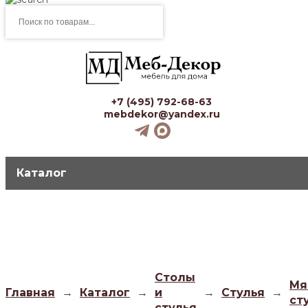
Поиск
товаров
+7 (495) 792-68-63
mebdekor@yandex.ru
Каталог
Столы
Мя
Главная
→
Каталог
→
и
→
Стулья
→
ст
стулья