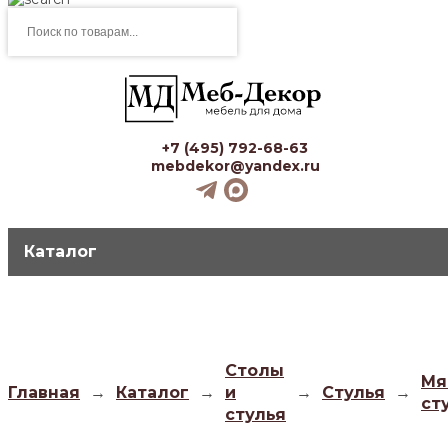
Поиск
товаров
+7 (495) 792-68-63
mebdekor@yandex.ru
Каталог
Столы
Мя
Главная
→
Каталог
→
и
→
Стулья
→
ст
стулья