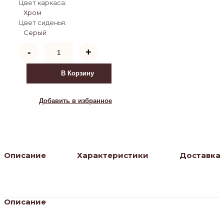
Цвет каркаса:
Хром
Цвет сиденья:
Серый
Количество
-
+
товара
Стул
обеденный
В Корзину
София
DC-
1102,
Добавить в избранное
45х42х92,
серый,
серебро
Описание
Характеристики
Доставка
Описание