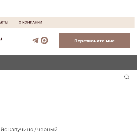
АКТЫ
О КОМПАНИИ
u
Перезвоните мне
ойс капучино / черный