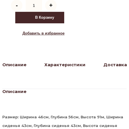
Количество
-
+
товара
Стул
на
В Корзину
металлокаркасе
Фена
R
Добавить в избранное
зеленый
/
черный
Описание
Характеристики
Доставка
Описание
Размер: Ширина 46см, Глубина 56см, Высота 91м, Ширина
сиденья 43см, Глубина сиденья 43см, Высота сиденья