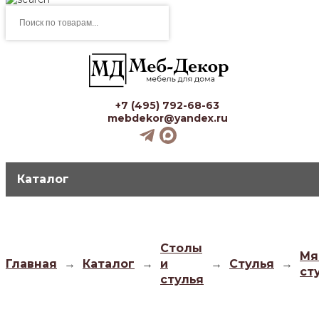
Поиск
товаров
+7 (495) 792-68-63
mebdekor@yandex.ru
Каталог
Столы
Мя
Главная
→
Каталог
→
и
→
Стулья
→
ст
стулья