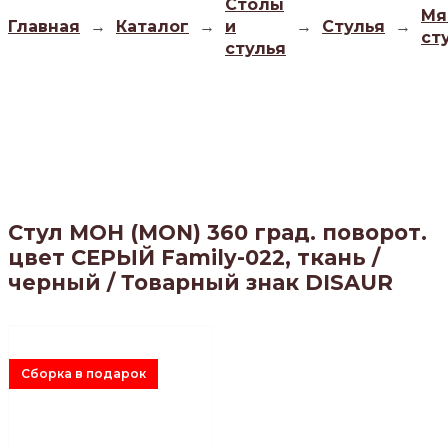
Столы
Мя
Главная
→
Каталог
→
и
→
Стулья
→
ст
стулья
Стул МОН (MON) 360 град. поворот.
цвет СЕРЫЙ Family-022, ткань /
черный / Товарный знак DISAUR
Сборка в подарок