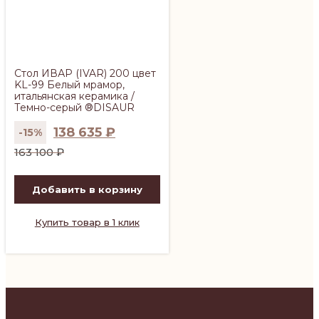
Стол ИВАР (IVAR) 200 цвет
KL-99 Белый мрамор,
итальянская керамика /
Темно-серый ®DISAUR
138 635
₽
-15%
Первоначальная
Текущая
163 100
₽
цена
цена:
составляла
138
Добавить в корзину
163
635 ₽.
100 ₽.
Купить товар в 1 клик