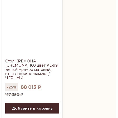
Стол КРЕМОНА
(CREMONA) 160 цвет KL-99
Белый мрамор матовый,
итальянская керамика /
ЧЕРНЫЙ
88 013
₽
-25%
Первоначальная
Текущая
117 350
₽
цена
цена:
составляла
88
Добавить в корзину
117
013 ₽.