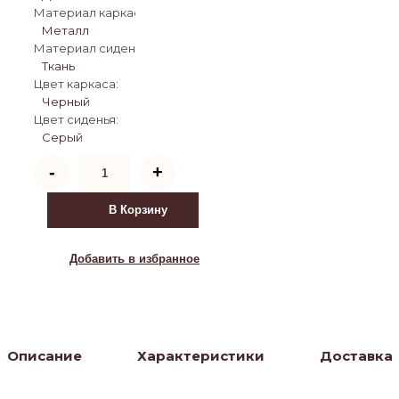
Материал каркаса:
Металл
Материал сиденья:
Ткань
Цвет каркаса:
Черный
Цвет сиденья:
Серый
Количество
-
+
товара
Стул
МОН
В Корзину
(MON)
360
град.
Добавить в избранное
поворот.
цвет
СЕРЫЙ
Family-
022,
ткань
Описание
Характеристики
Доставка
/
черный