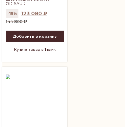
®DISAUR
123 080
₽
-15%
Первоначальная
Текущая
144 800
₽
цена
цена:
составляла
123
Добавить в корзину
144
080 ₽.
800 ₽.
Купить товар в 1 клик