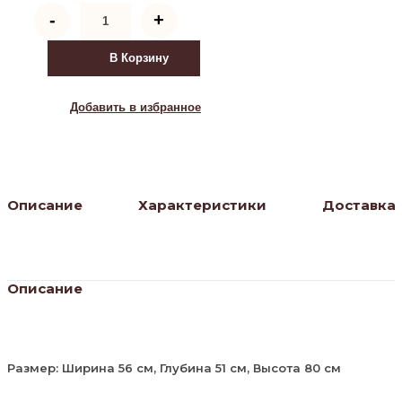
Количество
-
+
товара
Стул
MONRO
В Корзину
(mod.
710)
(коричневый
Добавить в избранное
barkhat
12/
черный)
Описание
Характеристики
Доставка
Описание
Размер: Ширина 56 см, Глубина 51 см, Высота 80 см