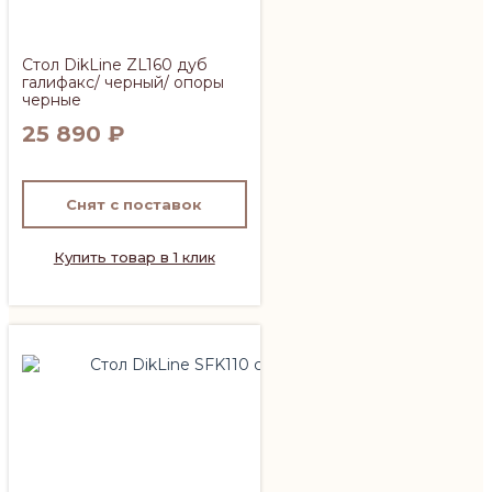
Стол DikLine ZL160 дуб
галифакс/ черный/ опоры
черные
25 890
₽
Снят с поставок
Купить товар в 1 клик