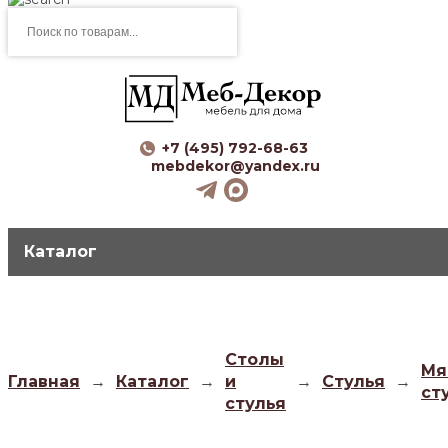
Поиск
товаров
+7 (495) 792-68-63
mebdekor@yandex.ru
Каталог
Столы
Мя
Главная
→
Каталог
→
и
→
Стулья
→
ст
стулья