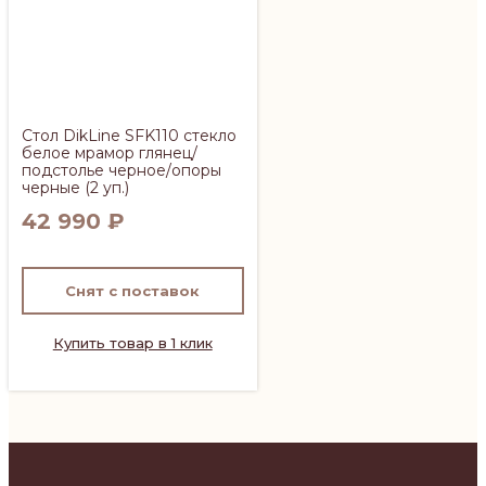
Стол DikLine SFK110 стекло
белое мрамор глянец/
подстолье черное/опоры
черные (2 уп.)
42 990
₽
Снят с поставок
Купить товар в 1 клик