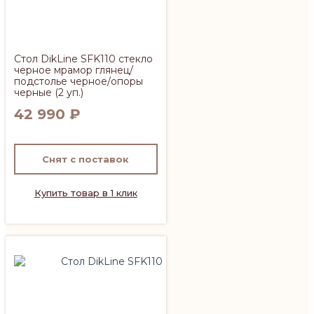
Стол DikLine SFK110 стекло
черное мрамор глянец/
подстолье черное/опоры
черные (2 уп.)
42 990
₽
Снят с поставок
Купить товар в 1 клик