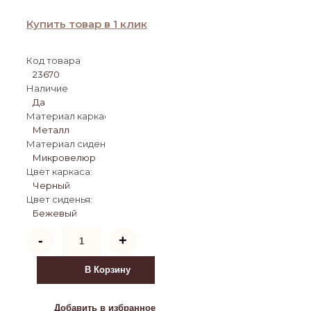
Купить товар в 1 клик
Код товара
23670
Наличие
Да
Материал каркаса:
Металл
Материал сиденья:
Микровелюр
Цвет каркаса:
Черный
Цвет сиденья:
Бежевый
Количество
-
+
товара
Стул
DikLine
В Корзину
439
поворотный,
C103
Добавить в избранное