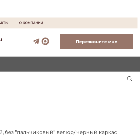
АКТЫ
О КОМПАНИИ
u
Перезвоните мне
й, без "пальчиковый" велюр/ черный каркас