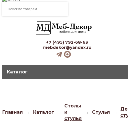
Поиск
товаров
+7 (495) 792-68-63
mebdekor@yandex.ru
Каталог
Столы
Де
Главная
→
Каталог
→
и
→
Стулья
→
ст
стулья