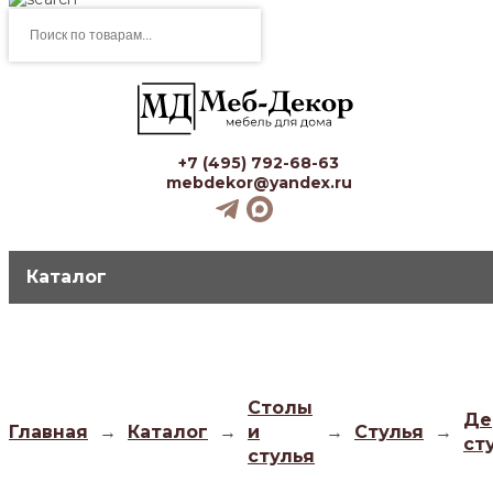
Поиск
товаров
+7 (495) 792-68-63
mebdekor@yandex.ru
Каталог
Столы
Де
Главная
→
Каталог
→
и
→
Стулья
→
ст
стулья