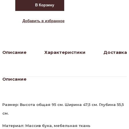
Милорд
В Корзину
№4
Темный
орех,
Добавить в избранное
патина
темная
Описание
Характеристики
Доставка
Описание
Размер: Высота общая 95 см. Ширина 47,5 см. Глубина 55,5
см.
Материал: Массив бука, мебельная ткань