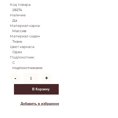
Код товара
28274
Наличие
Да
Материал каркаса:
Массив
Материал сиденья:
Ткань
Цвет каркаса:
Орех
Подлокотник:
С
подлокотниками
Количество
-
+
товара
Деревянный
стул
В Корзину
Невада
1
тк.
Добавить в избранное
F-
241
/