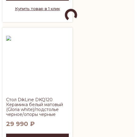
Купить товар в 1 клик
Стол DikLine DKQ120
Керамика белый матовый
(Gloria white)/подстолье
черное/опоры черные
29 990
₽