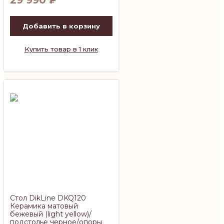
Добавить в корзину
Купить товар в 1 клик
Стол DikLine DKQ120
Керамика матовый
бежевый (light yellow)/
подстолье черное/опоры