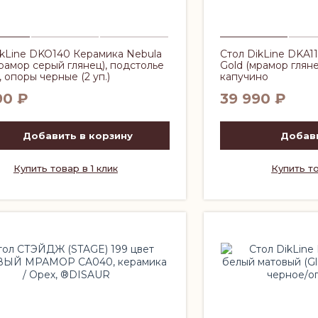
ikLine DKO140 Керамика Nebula
Стол DikLine DKA1
мрамор серый глянец), подстолье
Gold (мрамор глян
 опоры черные (2 уп.)
капучино
90
₽
39 990
₽
Добавить в корзину
Добави
Купить товар в 1 клик
Купить то