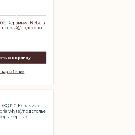
10E Керамика Nebula
ец серый)/подстолье
ть в корзину
вар в 1 клик