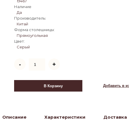
19467
Наличие
Да
Производитель:
Китай
Форма столешницы:
Прямоугольная
Цвет:
Серый
Количество
-
+
товара
Стол
обеденный
Дориан
Добавить в и
В Корзину
DT-
2853,
серый
мрамор
Описание
Характеристики
Доставка