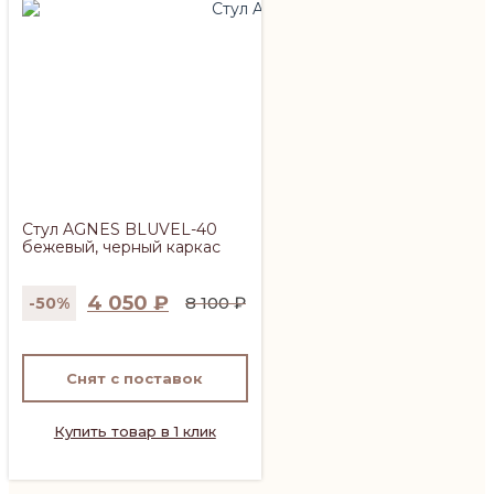
Стул AGNES BLUVEL-40
бежевый, черный каркас
4 050
₽
8 100
₽
-50%
Первоначальная
Текущая
цена
цена:
составляла
4
Снят с поставок
8
050 ₽.
100 ₽.
Купить товар в 1 клик