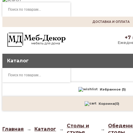
Поиск
товаров
ДОСТАВКА И ОПЛАТА
+7 
Ежедне
Каталог
Поиск
товаров
Избранное (
5
)
Корзина
(
0
)
Столы и
Обеденн
Главная
→
Каталог
→
→
стулья
столы