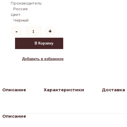
Производитель:
Россия
Цвет:
Черный
Количество
-
+
товара
Стол
KENNER
В Корзину
DO1100
черный/
керамика
Добавить в избранное
мрамор
черный
Описание
Характеристики
Доставка
Описание