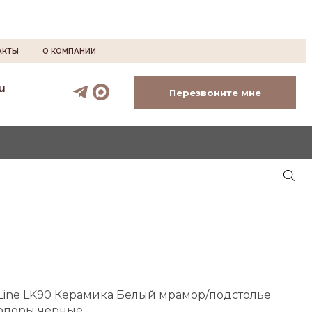
АКТЫ
О КОМПАНИИ
u
Перезвоните мне
kLine LK90 Керамика Белый мрамор/подстолье
опоры черные