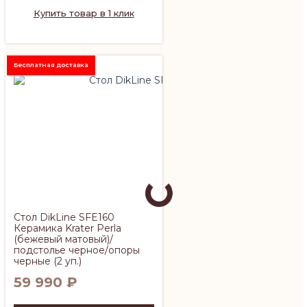
Купить товар в 1 клик
Бесплатная доставка
Стол DikLine SFE160
Керамика Krater Perla
(бежевый матовый)/
подстолье черное/опоры
черные (2 уп.)
59 990
₽