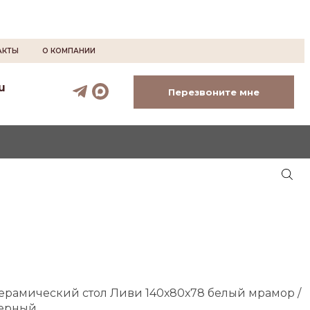
АКТЫ
О КОМПАНИИ
u
Перезвоните мне
ерамический стол Ливи 140х80х78 белый мрамор /
ерный