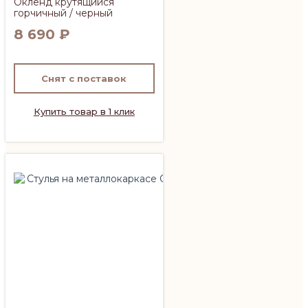
Окленд крутящийся
горчичный / черный
8 690
₽
Снят с поставок
Купить товар в 1 клик