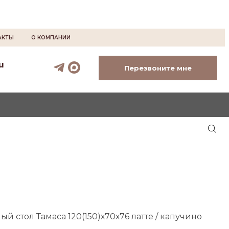
АКТЫ
О КОМПАНИИ
u
Перезвоните мне
ый стол Тамаса 120(150)х70х76 латте / капучино