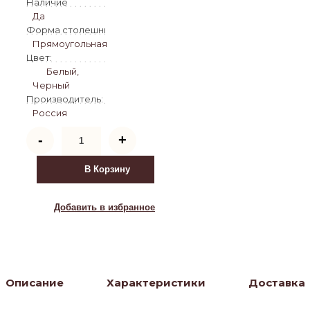
Наличие
Да
Форма столешницы:
Прямоугольная
Цвет:
Белый,
Черный
Производитель:
Россия
Количество
-
+
товара
Стеклянный
стол
В Корзину
Блэкберн
140(200)х80х75
черный
Добавить в избранное
мрамор
/
черный
Описание
Характеристики
Доставка