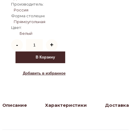
Производитель:
Россия
Форма столешницы:
Прямоугольная
Цвет:
Белый
Количество
-
+
товара
Бриз
стол
В Корзину
раздвижной
со
стеклом
Добавить в избранное
110(140)х70,
Белый/
Белый
Описание
Характеристики
Доставка