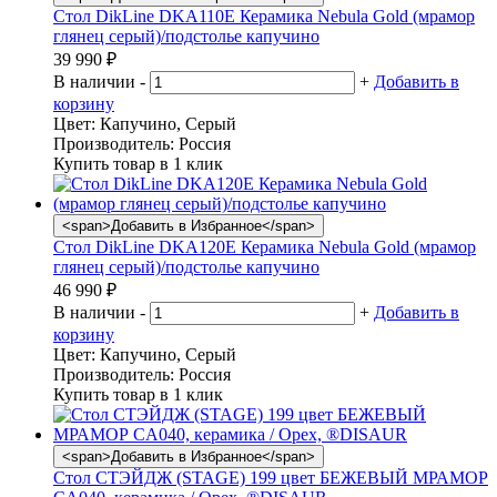
Стол DikLine DKA110E Керамика Nebula Gold (мрамор
глянец серый)/подстолье капучино
39 990
₽
В наличии
-
+
Добавить в
корзину
Цвет:
Капучино, Серый
Производитель:
Россия
Купить товар в 1 клик
<span>Добавить в Избранное</span>
Стол DikLine DKA120E Керамика Nebula Gold (мрамор
глянец серый)/подстолье капучино
46 990
₽
В наличии
-
+
Добавить в
корзину
Цвет:
Капучино, Серый
Производитель:
Россия
Купить товар в 1 клик
<span>Добавить в Избранное</span>
Стол СТЭЙДЖ (STAGE) 199 цвет БЕЖЕВЫЙ МРАМОР