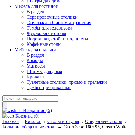
Шкафы для дома
Мебель для гостиной
В раздел
Сервировочные столики
Стеллажи и Системы хранения
Тумбы для телевизора
Журнальные столы
Подставки, стойки под цветы
Кофейные столы
Мебель для спальни
В раздел
Комоды
Матрасы
Ширмы для дома
Кровати
Туалетные столики, трюмо и трельяжи
Тумбы прикроватные
Поиск
товаров
Избранное (
5
)
Корзина
(
0
)
Главная
→
Каталог
→
Столы и стулья
→
Обеденные столы
→
Большие обеденные столы
→
Стол Зевс 160x95, Cream White