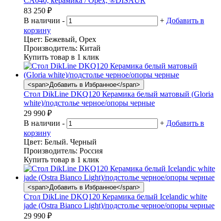
CA040, керамика / Орех, ®DISAUR
83 250
₽
В наличии
-
+
Добавить в
корзину
Цвет:
Бежевый, Орех
Производитель:
Китай
Купить товар в 1 клик
<span>Добавить в Избранное</span>
Стол DikLine DKQ120 Керамика белый матовый (Gloria
white)/подстолье черное/опоры черные
29 990
₽
В наличии
-
+
Добавить в
корзину
Цвет:
Белый. Черный
Производитель:
Россия
Купить товар в 1 клик
<span>Добавить в Избранное</span>
Стол DikLine DKQ120 Керамика белый Icelandic white
jade (Ostra Bianco Light)/подстолье черное/опоры черные
29 990
₽