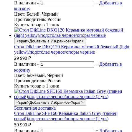
В наличии
-
+
Добавить в
корзину
Цвет:
Белый. Черный
Производитель:
Россия
Купить товар в 1 клик
<span>Добавить в Избранное</span>
Стол DikLine DKQ120 Керамика матовый бежевый (light
yellow)/подстолье черное/опоры черные
29 990
₽
В наличии
-
+
Добавить в
корзину
Цвет:
Бежевый, Черный
Производитель:
Россия
Купить товар в 1 клик
<span>Добавить в Избранное</span>
Бесплатная доставка
Стол DikLine SFE160 Керамика Italian Grey (глянец
серый)/подстолье черное/опоры черные (2 уп.)
59 990
₽
В наличии
-
+
Добавить в