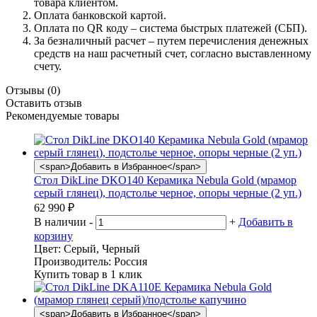
товара клиентом.
Оплата банковской картой.
Оплата по QR коду – система быстрых платежей (СБП).
За безналичный расчет – путем перечисления денежных
средств на наш расчетный счет, согласно выставленному
счету.
Отзывы
(0)
Оставить отзыв
Рекомендуемые товары
<span>Добавить в Избранное</span>
Стол DikLine DKO140 Керамика Nebula Gold (мрамор
серый глянец), подстолье черное, опоры черные (2 уп.)
62 990
₽
В наличии
-
+
Добавить в
корзину
Цвет:
Серый, Черный
Производитель:
Россия
Купить товар в 1 клик
<span>Добавить в Избранное</span>