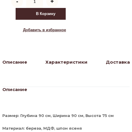
-
+
товара
Стол
венский
В Корзину
Вальс
900
(средний
Добавить в избранное
тон)
Описание
Характеристики
Доставка
Описание
Размер: Глубина 90 см, Ширина 90 см, Высота 75 см
Материал: береза, МДФ, шпон ясеня