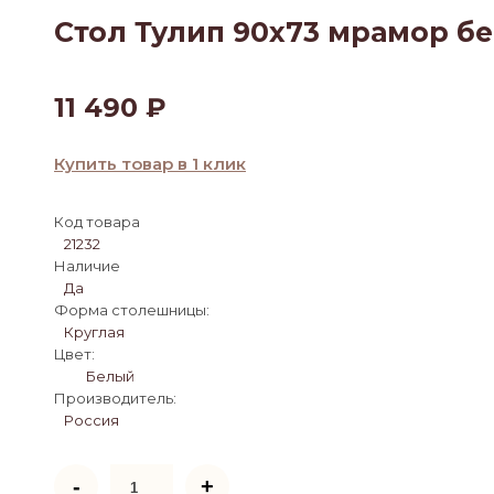
Стол Тулип 90х73 мрамор б
11 490
₽
Купить товар в 1 клик
Код товара
21232
Наличие
Да
Форма столешницы:
Круглая
Цвет:
Белый
Производитель:
Россия
Количество
-
+
товара