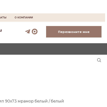
АКТЫ
О КОМПАНИИ
u
Перезвоните мне
ип 90х73 мрамор белый / белый