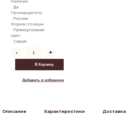
Наличие
Да
Производитель:
Россия
Форма столешницы:
Прямоугольная
Цвет:
Серый
Количество
-
+
товара
Стол
Цефей
В Корзину
дуб
рошелье
/
Добавить в избранное
графит
Описание
Характеристики
Доставка