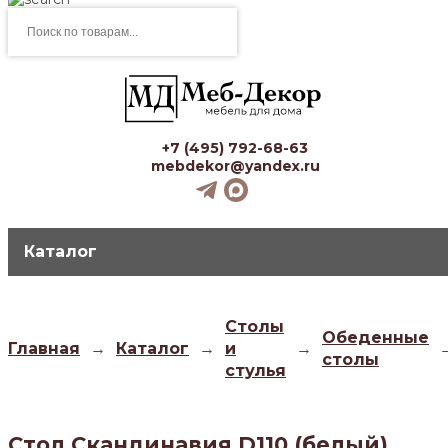
Поиск
товаров
+7 (495) 792-68-63
mebdekor@yandex.ru
Каталог
Столы
Обеденные
Главная
→
Каталог
→
и
→
столы
стулья
Стол Скандинавия D110 (белый)