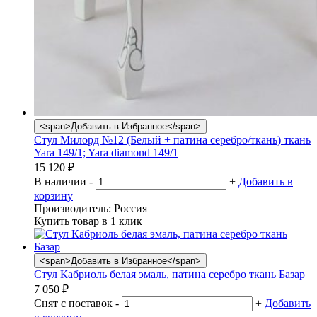
<span>Добавить в Избранное</span>
Стул Милорд №12 (Белый + патина серебро/ткань) ткань
Yara 149/1; Yara diamond 149/1
15 120
₽
В наличии
-
+
Добавить в
корзину
Производитель:
Россия
Купить товар в 1 клик
<span>Добавить в Избранное</span>
Стул Кабриоль белая эмаль, патина серебро ткань Базар
7 050
₽
Снят с поставок
-
+
Добавить