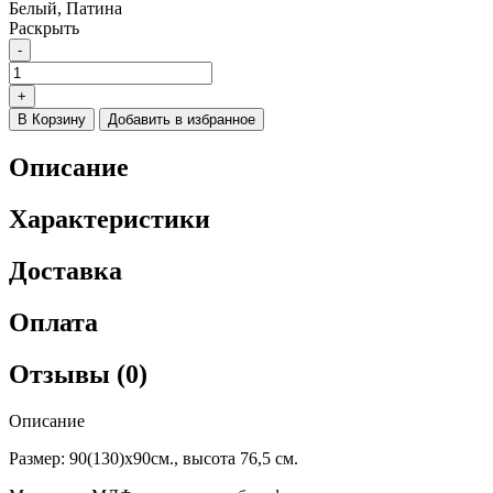
Белый, Патина
Раскрыть
-
Количество
товара
+
Стол
В Корзину
Добавить в избранное
обеденный
Фидея
Описание
4
раздвижной
90/130*90
Характеристики
белый/
патина
Доставка
серебро
Оплата
Отзывы (0)
Описание
Размер: 90(130)х90см., высота 76,5 см.