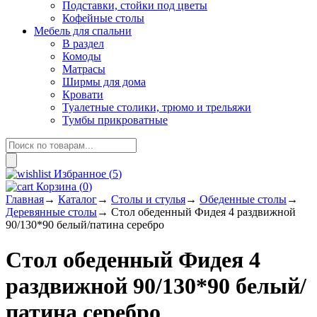
Подставки, стойки под цветы
Кофейные столы
Мебель для спальни
В раздел
Комоды
Матрасы
Ширмы для дома
Кровати
Туалетные столики, трюмо и трельяжи
Тумбы прикроватные
Поиск
товаров
Избранное (
5
)
Корзина
(
0
)
Главная
→
Каталог
→
Столы и стулья
→
Обеденные столы
→
Деревянные столы
→
Стол обеденный Фидея 4 раздвижной
90/130*90 белый/патина серебро
Стол обеденный Фидея 4
раздвижной 90/130*90 белый/
патина серебро