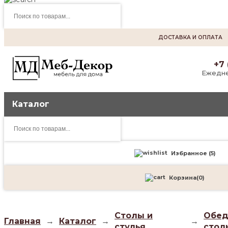
Поиск
товаров
ДОСТАВКА И ОПЛАТА
+7 
Ежедне
Каталог
Поиск
товаров
Избранное (
5
)
Корзина
(
0
)
Столы и
Обед
Главная
→
Каталог
→
→
стулья
стол