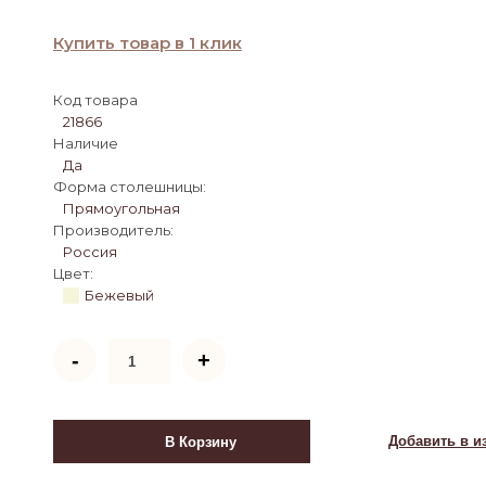
Купить товар в 1 клик
Код товара
21866
Наличие
Да
Форма столешницы:
Прямоугольная
Производитель:
Россия
Цвет:
Бежевый
Количество
-
+
товара
Стол
Форд
(цвет
Добавить в и
В Корзину
Бежевый/
шпон)