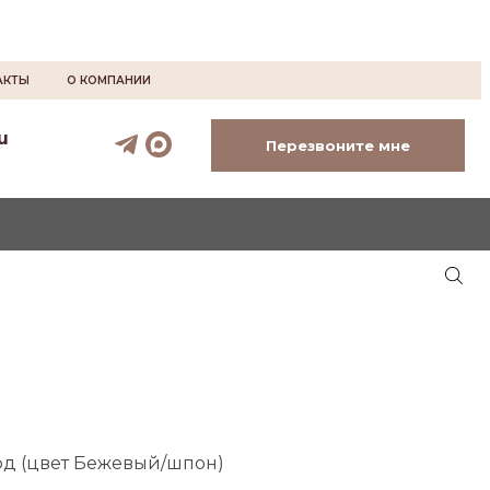
АКТЫ
О КОМПАНИИ
u
Перезвоните мне
рд (цвет Бежевый/шпон)