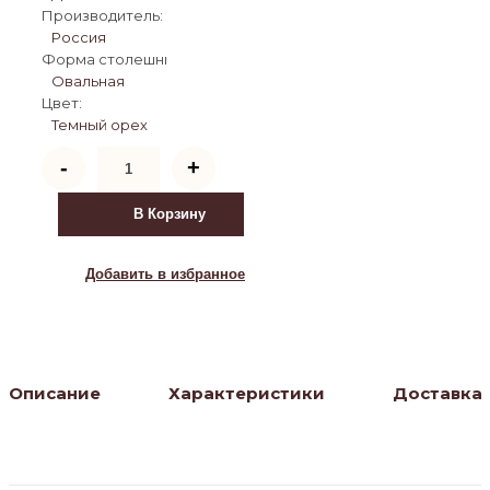
Производитель:
Россия
Форма столешницы:
Овальная
Цвет:
Темный орех
Количество
-
+
товара
Стол
Астерия
В Корзину
(Темный
орех
/
Добавить в избранное
шпон
дуб)
Описание
Характеристики
Доставка