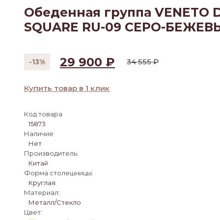
Обеденная группа VENETO D1
SQUARE RU-09 СЕРО-БЕЖЕВ
29 900
₽
34 555
₽
-13%
Первоначальная
Текущая
цена
цена:
составляла
29
Купить товар в 1 клик
34
900 ₽.
555 ₽.
Код товара
15873
Наличие
Нет
Производитель:
Китай
Форма столешницы:
Круглая
Материал:
Металл/Стекло
Цвет: