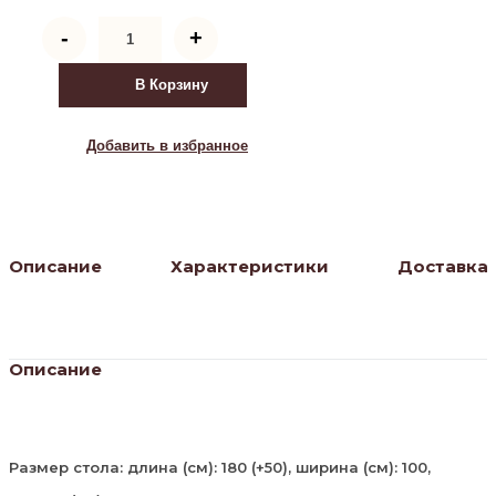
Количество
-
+
товара
Обеденная
группа
В Корзину
Макси
и
6
Добавить в избранное
стульев
Королевский
(ткань/
крапинка
светлая)
слоновая
Описание
Характеристики
Доставка
кость
Описание
Размер стола: длина (см): 180 (+50), ширина (см): 100,