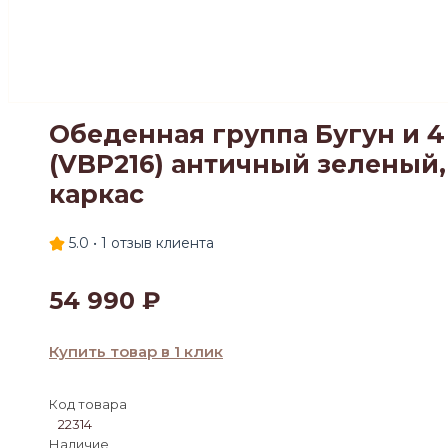
Обеденная группа Бугун и 4 
(VBP216) античный зеленый,
каркас
5.0 •
1
отзыв клиента
54 990
₽
Купить товар в 1 клик
Код товара
22314
Наличие