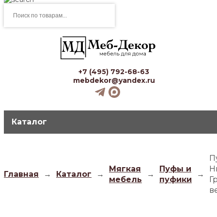
Поиск
товаров
+7 (495) 792-68-63
mebdekor@yandex.ru
Каталог
П
Мягкая
Пуфы и
Н
Главная
→
Каталог
→
→
→
мебель
пуфики
Г
в