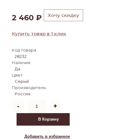
Хочу скидку
2 460
₽
Купить товар в 1 клик
Код товара
28232
Наличие
Да
Цвет:
Серый
Производитель:
Россия
Количество
-
+
товара
Пуф
Николь
В Корзину
Графит
велюр
Добавить в избранное