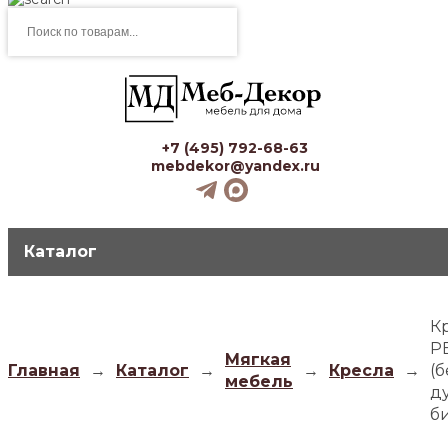
Поиск
товаров
+7 (495) 792-68-63
mebdekor@yandex.ru
Каталог
К
Р
Мягкая
Главная
→
Каталог
→
→
Кресла
→
(
мебель
ду
б