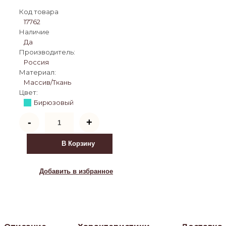
Код товара
17762
Наличие
Да
Производитель:
Россия
Материал:
Массив/Ткань
Цвет:
Бирюзовый
Количество
-
+
товара
Кресло
РЕТРО
В Корзину
(беленый
дуб
/
Добавить в избранное
RS
29
-
бирюзовый)