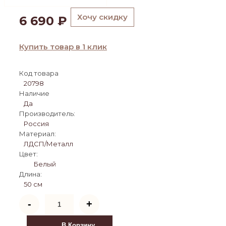
Хочу скидку
6 690
₽
Купить товар в 1 клик
Код товара
20798
Наличие
Да
Производитель:
Россия
Материал:
ЛДСП/Металл
Цвет:
Белый
Длина:
50 см
Количество
-
+
товара
Тумба
прикроватная
В Корзину